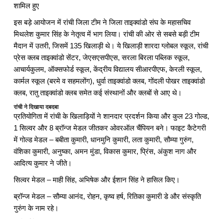
शामिल हुए
इस बड़े आयोजन में रांची जिला टीम ने जिला ताइक्वांडो संघ के महासचिव
मिथलेश कुमार सिंह के नेतृत्व में भाग लिया। रांची की ओर से सबसे बड़ी टीम
मैदान में उतरी, जिसमें 135 खिलाड़ी थे। ये खिलाड़ी शारदा ग्लोबल स्कूल, रांची
प्रेस क्लब ताइक्वांडो सेंटर, जेएसएसपीएस, सरला बिरला पब्लिक स्कूल,
आचार्यकुलम, ऑक्सफोर्ड स्कूल, केंद्रीय विद्यालय सीआरपीएफ, केरली स्कूल,
कार्मल स्कूल (बरमे व सहमलोंग), धुर्वा ताइक्वांडो क्लब, गोंदली पोखर ताइक्वांडो
क्लब, रातु ताइक्वांडो क्लब समेत कई संस्थानों और क्लबों से आए थे।
रांची ने दिखाया दबदबा
प्रतियोगिता में रांची के खिलाड़ियों ने शानदार प्रदर्शन किया और कुल 23 गोल्ड,
1 सिल्वर और 8 ब्रॉन्ज मेडल जीतकर ओवरऑल चैंपियन बने। फाइट कैटेगरी
में गोल्ड मेडल – बबीता कुमारी, धानमुनि कुमारी, लता कुमारी, सौम्या गुरुंग,
वंशिका कुमारी, अनुष्का, अमन मुंडा, विकास कुमार, प्रिंस, अंकुश नाग और
आदित्य कुमार ने जीते।
सिल्वर मेडल
– माही सिंह, अभिषेक और ईशान सिंह ने हासिल किए।
ब्रॉन्ज मेडल
– सौम्या आनंद, रोहन, कृष्व हर्ष, रितिका कुमारी डे और संस्कृति
गुरुंग के नाम रहे।