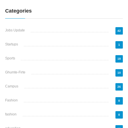
Categories
Jobs Update
42
Startups
1
Sports
18
Ghumte-Firte
10
Campus
26
Fashion
0
fashion
0