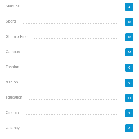
Startups
1
Sports
18
Ghumte-Firte
10
Campus
26
Fashion
0
fashion
0
education
11
Cinema
1
vacancy
0