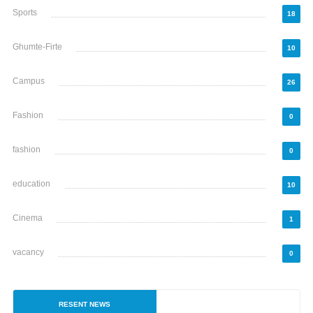
Sports
18
Ghumte-Firte
10
Campus
26
Fashion
0
fashion
0
education
10
Cinema
1
vacancy
0
RESENT NEWS