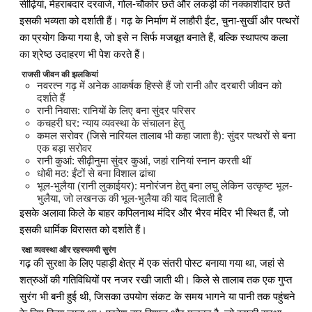
सीढ़ियां, मेहराबदार दरवाजे, गोल-चौकोर छतें और लकड़ी की नक्काशीदार छतें
इसकी भव्यता को दर्शाती हैं। गढ़ के निर्माण में लाहौरी ईंट, चुना-सुर्खी और पत्थरों
का प्रयोग किया गया है, जो इसे न सिर्फ मजबूत बनाते हैं, बल्कि स्थापत्य कला
का श्रेष्ठ उदाहरण भी पेश करते हैं।
राजसी जीवन की झलकियां
नवरत्न गढ़ में अनेक आकर्षक हिस्से हैं जो रानी और दरबारी जीवन को
दर्शाते हैं
रानी निवास: रानियों के लिए बना सुंदर परिसर
कचहरी घर: न्याय व्यवस्था के संचालन हेतु
कमल सरोवर (जिसे नारियल तालाब भी कहा जाता है): सुंदर पत्थरों से बना
एक बड़ा सरोवर
रानी कुआं: सीढ़ीनुमा सुंदर कुआं, जहां रानियां स्नान करती थीं
धोबी मठ: ईंटों से बना विशाल ढांचा
भूल-भुलैया (रानी लुकाईयर): मनोरंजन हेतु बना लघु लेकिन उत्कृष्ट भूल-
भुलैया, जो लखनऊ की भूल-भुलैया की याद दिलाती है
इसके अलावा किले के बाहर कपिलनाथ मंदिर और भैरव मंदिर भी स्थित हैं, जो
इसकी धार्मिक विरासत को दर्शाते हैं।
रक्षा व्यवस्था और रहस्यमयी सुरंग
गढ़ की सुरक्षा के लिए पहाड़ी क्षेत्र में एक संतरी पोस्ट बनाया गया था, जहां से
शत्रुओं की गतिविधियों पर नजर रखी जाती थी। किले से तालाब तक एक गुप्त
सुरंग भी बनी हुई थी, जिसका उपयोग संकट के समय भागने या पानी तक पहुंचने