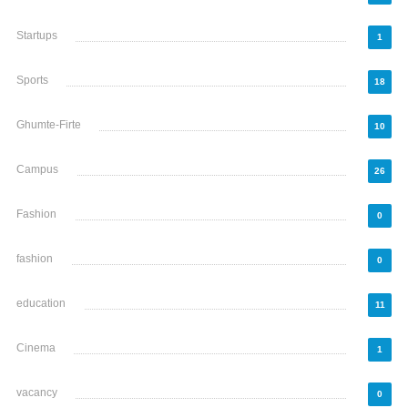
Startups
1
Sports
18
Ghumte-Firte
10
Campus
26
Fashion
0
fashion
0
education
11
Cinema
1
vacancy
0