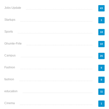
Jobs Update
43
Startups
1
Sports
18
Ghumte-Firte
10
Campus
26
Fashion
0
fashion
0
education
11
Cinema
1