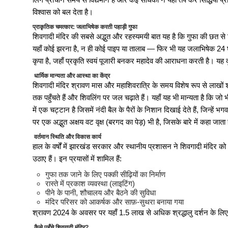
विश्वास को बल देता है।
शुरू
Jharkhand Health Departmen
प्राकृतिक चमत्कार: जलाभिषेक करती पहाड़ी गुफा
शिवगादी मंदिर की सबसे अद्भुत और रहस्यमयी बात यह है कि गुफा की छत से ब
यहाँ कोई झरना है, न ही कोई पाइप या तालाब — फिर भी यह जलाभिषेक 24 घंट
Jharkhand Assistant Jailor 
कृपा है, जहाँ प्रकृति स्वयं पूजारी बनकर महादेव की आराधना करती है। यह दृ
धार्मिक मान्यता और आस्था का केंद्र
शिवगादी मंदिर श्रावण मास और महाशिवरात्रि के समय विशेष रूप से लाखों
E Kalyan Jharkhand Schola
तक पहुँचते हैं और शिवलिंग पर जल चढ़ाते हैं। यहाँ यह भी मान्यता है कि जो भ
में एक चट्टान है जिसमें नंदी बैल के पैरों के निशान दिखाई देते हैं, जिन्हें
पर एक अद्भुत अक्षय वट वृक्ष (बरगद का पेड़) भी है, जिसके बारे में कहा जात
Jharkhand Home Guard Vacancy
वर्तमान स्थिति और विकास कार्य
हाल के वर्षों में झारखंड सरकार और स्थानीय प्रशासन ने शिवगादी मंदिर को
उठाए हैं। इन प्रयासों में शामिल हैं:
JSSC कक्षपाल भर्ती 2025: झारखं
गुफा तक जाने के लिए पक्की सीढ़ियों का निर्माण
रास्ते में प्रकाश व्यवस्था (लाइटिंग)
पीने के पानी, शौचालय और बैठने की सुविधा
IPPB GDS Executive Recruit
मंदिर परिसर को आकर्षक और साफ़-सुथरा बनाया गया
श्रावण 2024 के अवसर पर यहाँ 1.5 लाख से अधिक श्रद्धालु दर्शन के लिए
कैसे पहुँचे शिवगादी मंदिर?