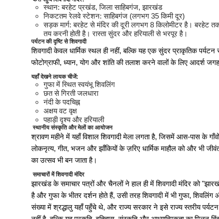
खेलो झारखंड: राज्य स्तरीय हॉकी 
स्थान: बरहेट प्रखंड, जिला साहिबगंज, झारखंड
निकटतम रेलवे स्टेशन: साहिबगंज (लगभग 35 किमी दूर)
सड़क मार्ग: बरहेट से मंदिर की दूरी लगभग 8 किलोमीटर है। बरहेट तक ब
तय करनी होती है। रास्ता सुंदर और हरियाली से भरपूर है।
BIT mesra 35वां दीक्षांत समारोह:
पर्यटन की दृष्टि से शिवगादी
शिवगादी केवल धार्मिक स्थल ही नहीं, बल्कि यह एक सुंदर प्राकृतिक पर्यट
फोटोग्राफी, ध्यान, योग और शांति की तलाश करने वालों के लिए आदर्श जगह
RRB NTPC Recruitment 2025: रे
यहाँ देखने लायक चीजें:
गुफा में स्थित स्वयंभू शिवलिंग
छत से गिरती जलधारा
नंदी के पदचिह्न
CSBC Bihar Police Constable 
अक्षय वट वृक्ष
पहाड़ी दृश्य और हरियाली
स्थानीय संस्कृति और मेलों का आयोजन
श्रावण महीने में यहाँ विशाल शिवगादी मेला लगता है, जिसमें आस-पास के गाँवो
Jharkhand Kakshpal Vacancy 
लोकनृत्य, गीत, भजन और झाँकियों के ज़रिए धार्मिक माहौल को और भी जीवंत बन
का उत्सव भी बन जाता है।
समाचारों में शिवगादी मंदिर
Jharkhand NTEP Recruitment 
झारखंड के समाचार पत्रों और चैनलों ने हाल ही में शिवगादी मंदिर को "झार
है और गुफा के भीतर दर्शन होते हैं, उसी तरह शिवगादी में भी गुफा, शिवलिं
संख्या में श्रद्धालु यहाँ पहुँचे थे, और राज्य सरकार ने इसे राज्य स्तरीय 
CUJ Admission 2025: सीयूजे में
नहीं है, बल्कि यह प्रकृति, इतिहास, संस्कृति और आध्यात्मिकता का मिलन बिंद