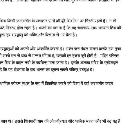
t Vacancy 2025: 75 पदों पर भर्ती, आवेदन 15 दिसंबर तक
िना किसी जलस्रोत के लगातार पानी की बूँदें शिवलिंग पर गिरती रहती हैं। न तो
े निरंतर होता रहता है। भक्तों का मानना है कि यह चमत्कार स्वयं भगवान शिव की
Vacancy 2025: JSSC ने 42 पदों पर भर्ती निकाली
श्य हर श्रद्धालु को भक्ति और विस्मय से भर देता है।
 श्रद्धालुओं को अपनी ओर आकर्षित करता है। भक्त जन पैदल यात्रा करके इस गुफा
rship 2025-26: ऑनलाइन आवेदन शुरू जल्द
ी सच्चे मन से बाबा से मन्नत माँगता है, उसकी हर इच्छा पूरी होती है। मंदिर परिसर
 भगवान शिव के वाहन नंदी के पदचिन्ह माना जाता है। इसके अलावा मंदिर के प्रवेशद्वार
ा है कि यह बोधगया के बाद भारत का दूसरा सबसे पवित्र वटवृक्ष है।
 2025: दुमका में 737 और साहेबगंज में 427 पदों पर भर्ती,...
 धार्मिक पर्यटन स्थल के रूप में विकसित करने की दिशा में कई सराहनीय कदम
ड में 1733 पदों पर भर्ती, आवेदन तिथि स्थगित
ment 2025: ग्रामीण डाक सेवकों के लिए अवसर
 आए थे। इससे शिवगादी धाम की लोकप्रियता और धार्मिक महत्ता और भी बढ़ गई है