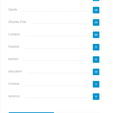
Sports
18
Ghumte-Firte
10
Campus
26
Fashion
0
fashion
0
education
10
Cinema
1
vacancy
0