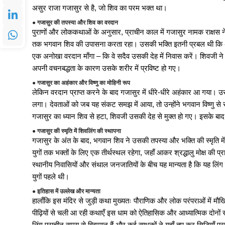
असुर राजा गजासुर से है, जो शिव का परम भक्त था।
● गजासुर की तपस्या और शिव का वरदान
पुराणों और लोककथाओं के अनुसार, प्राचीन काल में गजासुर नामक राक्षस ने घ
हॉकी झारखंड की बड़ी उपलब्धि, यू
तक भगवान शिव की उपासना करता रहा। उसकी भक्ति इतनी प्रबल थी कि अ
एक अनोखा वरदान माँगा – कि वे सदैव उसकी देह में निवास करें। शिवजी ने 
अपनी वचनबद्धता के कारण उसके शरीर में प्रविष्ट हो गए।
बीएससी नर्सिंग बेसिक, पोस्ट-बेसिक
● गजासुर का अहंकार और विष्णु का मोहिनी रूप
लेकिन वरदान प्राप्त करने के बाद गजासुर में धीरे-धीरे अहंकार आ गया। उ
लगा। देवताओं को जब यह संकट समझ में आया, तो उन्होंने भगवान विष्णु से स
BIT मेसरा ने मनाया 72वां स्थाप
गजासुर का ध्यान शिव से हटा, शिवजी उसकी देह से मुक्त हो गए। इसके बाद
● गजासुर की स्मृति में शिवलिंग की स्थापना
Jharkhand Teacher Recruitm
गजासुर के अंत के बाद, भगवान शिव ने उसकी तपस्या और भक्ति की स्मृति में 
युगों तक भक्तों के लिए एक तीर्थस्थल रहेगा, जहाँ आकर श्रद्धालु मोक्ष की 
स्थानीय निवासियों और संथाल जनजातियों के बीच यह मान्यता है कि यह लिंग 
भर्ती
RRC SER Apprentice Recruitment
युगों पहले थी।
● इतिहास में उल्लेख और मान्यता
हालाँकि इस मंदिर से जुड़ी कथा मुख्यतः पौराणिक और लोक परंपराओं में मौ
शुरू
KVS & NVS Recruitment 2025: 
पीढ़ियों से चली आ रही कथाएँ इस धाम को ऐतिहासिक और आध्यात्मिक दोनों रूपों
लिंग प्राचीन समय से विद्यमान हैं और कई साधकों ने यहाँ तप कर सिद्धियाँ प