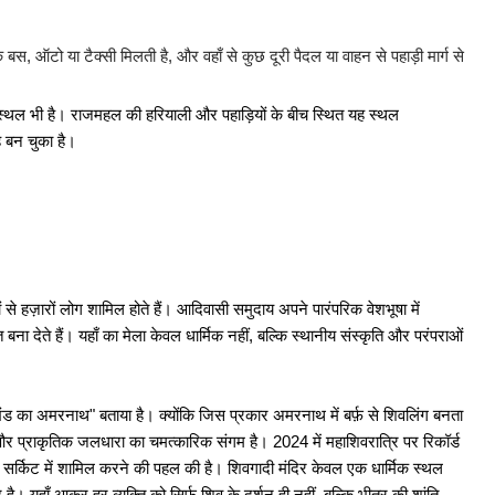
और तीरंदाजी प्रतियोगिता का शुभारंभ
स, ऑटो या टैक्सी मिलती है, और वहाँ से कुछ दूरी पैदल या वाहन से पहाड़ी मार्ग से
 2589 छात्रों को मिली डिग्री, 16 टॉपर्स को गोल्ड मेडल
न स्थल भी है। राजमहल की हरियाली और पहाड़ियों के बीच स्थित यह स्थल
 बन चुका है।
लवे में 8,850 पदों पर बड़ी भर्ती, 21 अक्टूबर से आवेदन...
Recruitment 2025: बिहार में 4,128 पदों पर भर्ती शुरू
ं से हज़ारों लोग शामिल होते हैं। आदिवासी समुदाय अपने पारंपरिक वेशभूषा में
2025: 1733 पदों पर भर्ती शुरू, आवेदन 7 Nov से
ा देते हैं। यहाँ का मेला केवल धार्मिक नहीं, बल्कि स्थानीय संस्कृति और परंपराओं
2025: देवघर में DPC, STS, Driver सहित 4 पदों पर भर्ती
खंड का अमरनाथ" बताया है। क्योंकि जिस प्रकार अमरनाथ में बर्फ़ से शिवलिंग बनता
ग और प्राकृतिक जलधारा का चमत्कारिक संगम है। 2024 में महाशिवरात्रि पर रिकॉर्ड
पर्यटन सर्किट में शामिल करने की पहल की है। शिवगादी मंदिर केवल एक धार्मिक स्थल
 चार वर्षीय स्नातक (UG) कार्यक्रमों की तीसरे चरण की
ु है। यहाँ आकर हर व्यक्ति को सिर्फ शिव के दर्शन ही नहीं, बल्कि भीतर की शांति,