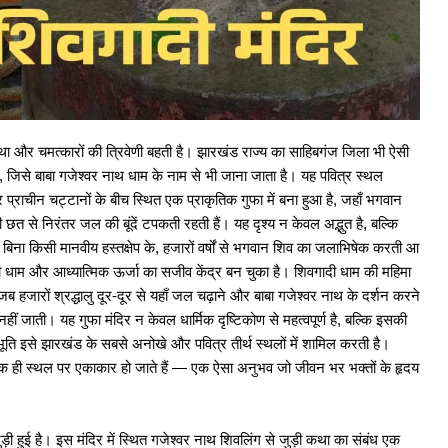
ें PO और मैनेजमेंट ट्रेनी के 6715 पदों पर भर्ती, स्नातक...
ान का उत्कृष्ट प्रदर्शन, कई छात्रों को मिलेंगे सरकारी कॉलेज...
आस्था और चमत्कारों की त्रिवेणी बहती है। झारखंड राज्य का साहिबगंज जिला भी ऐसी
वर के बीच एमओयू, संयुक्त शोध और शैक्षणिक सहयोग को मिलेगा...
िर, जिसे बाबा गजेश्वर नाथ धाम के नाम से भी जाना जाता है। यह पवित्र स्थल
 प्राचीन चट्टानों के बीच स्थित एक प्राकृतिक गुफा में बना हुआ है, जहाँ भगवान
 छत से निरंतर जल की बूंदें टपकती रहती हैं। यह दृश्य न केवल अद्भुत है, बल्कि
हर्ष बने स्टेट टॉपर, AIR 455. रांची के ज्ञानेंद्र...
ि, बिना किसी मानवीय हस्तक्षेप के, हजारों वर्षों से भगवान शिव का जलाभिषेक करती आ
ी धाम और आध्यात्मिक ऊर्जा का सजीव केंद्र बन चुका है। शिवगादी धाम की महिमा
 हजारों श्रद्धालु दूर-दूर से यहाँ जल चढ़ाने और बाबा गजेश्वर नाथ के दर्शन करने
ात्र परिषद् शपथ ग्रहण समारोह का भव्य आयोजन
नहीं जाती। यह गुफा मंदिर न केवल धार्मिक दृष्टिकोण से महत्वपूर्ण है, बल्कि इसकी
ि इसे झारखंड के सबसे अनोखे और पवित्र तीर्थ स्थलों में शामिल करती है।
 एक ही स्थल पर एकाकार हो जाते हैं — एक ऐसा अनुभव जो जीवन भर भक्तों के हृदय
ात्र परिषद् शपथ ग्रहण समारोह का भव्य आयोजन
ड़ी हुई है। इस मंदिर में स्थित गजेश्वर नाथ शिवलिंग से जुड़ी कथा का संबंध एक
 का पैकेज, रांची के कुशाग्र को 1.4 करोड़...