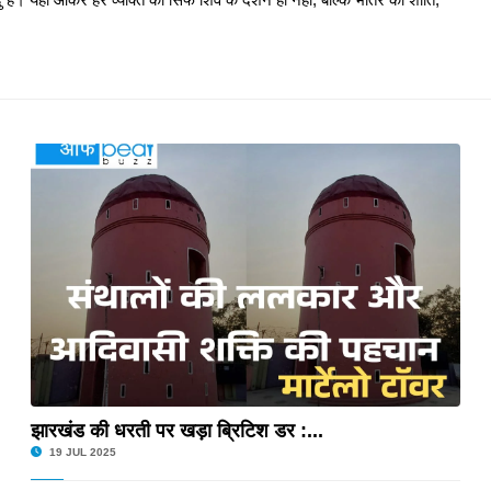
y 2025: जमशेदपुर में 1259 पदों पर निकली भर्ती
ogle Engineer, मिला 2 करोड़ का पैकेज
y 2025: सिमडेगा जिले में 510 पदों पर भर्ती
मैनेजमेंट कॉलेजों में एडमिशन प्रक्रिया शुरू
Test (JET) Online Form 2025: 6 अक्टूबर तक करें आवेदन
झारखंड की धरती पर खड़ा ब्रिटिश डर :...
ान की शुरुआत, छात्रों ने ली नशा मुक्त भारत की...
19 JUL 2025