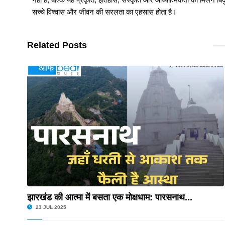
सच्चे विश्वास और जीवन की सरलता का एहसास होता है।
काउंसलिंग...
Jharkhand Home Guard Vacanc
Related Posts
BIT Mesra के शिवम राज बने Go
Jharkhand Home Guard Vacanc
Mission MBA 2026: IIM और अन्य 
JPSC Jharkhand Eligibility 
झारखंड की आत्मा में बसता एक मोक्षधाम: पारसनाथ...
सीयूजे (CUJ) में नशा मुक्ति अभिय
23 JUL 2025