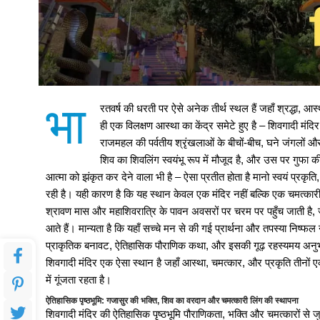
IBPS Recruitment 2026: बैंकों म
नीट यूजी री-एग्जाम में बायोम संस्थ
भा
रतवर्ष की धरती पर ऐसे अनेक तीर्थ स्थल हैं जहाँ श्रद्धा, 
बीआईटी मेसरा और आईआईटी भुवनेश्
ही एक विलक्षण आस्था का केंद्र समेटे हुए है – शिवगादी मंद
राजमहल की पर्वतीय श्रृंखलाओं के बीचों-बीच, घने जंगलों और
शिव का शिवलिंग स्वयंभू रूप में मौजूद है, और उस पर गुफा की
NEET UG री-एग्जाम में झारखंड के सु
आत्मा को झंकृत कर देने वाला भी है – ऐसा प्रतीत होता है मानो स्वयं प्रकृत
रही है। यही कारण है कि यह स्थान केवल एक मंदिर नहीं बल्कि एक चमत्कार
श्रावण मास और महाशिवरात्रि के पावन अवसरों पर चरम पर पहुँच जाती है, जब
विद्या विकास पब्लिक स्कूल में छ
आते हैं। मान्यता है कि यहाँ सच्चे मन से की गई प्रार्थना और तपस्या निष्फल 
प्राकृतिक बनावट, ऐतिहासिक पौराणिक कथा, और इसकी गूढ़ रहस्यमय अनुभूत
शिवगादी मंदिर एक ऐसा स्थान है जहाँ आस्था, चमत्कार, और प्रकृति तीनों
विद्या विकास पब्लिक स्कूल में छ
में गूंजता रहता है।
ऐतिहासिक पृष्ठभूमि: गजासुर की भक्ति, शिव का वरदान और चमत्कारी लिंग की स्थापना
शिवगादी मंदिर की ऐतिहासिक पृष्ठभूमि पौराणिकता, भक्ति और चमत्कारों से जु
BIT मेसरा के दो छात्रों को करोड़ों