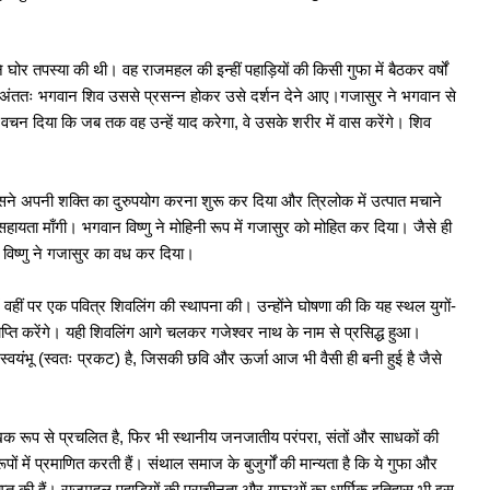
ोर तपस्या की थी। वह राजमहल की इन्हीं पहाड़ियों की किसी गुफा में बैठकर वर्षों
थ हॉकी 5s एशियन चैंपियनशिप के लिए भारतीय टीम में...
ंततः भगवान शिव उससे प्रसन्न होकर उसे दर्शन देने आए।गजासुर ने भगवान से
वचन दिया कि जब तक वह उन्हें याद करेगा, वे उसके शरीर में वास करेंगे। शिव
 प्रवेश परीक्षा के लिए आवेदन शुरू
सने अपनी शक्ति का दुरुपयोग करना शुरू कर दिया और त्रिलोक में उत्पात मचाने
हायता माँगी। भगवान विष्णु ने मोहिनी रूप में गजासुर को मोहित कर दिया। जैसे ही
ना दिवस, NVIDIA-पावर्ड सेंटर ऑफ एक्सीलेंस की घोषणा
 विष्णु ने गजासुर का वध कर दिया।
ent 2025: JSSC ने जारी किया नोटिफिकेशन, 3451 पदों पर
वहीं पर एक पवित्र शिवलिंग की स्थापना की। उन्होंने घोषणा की कि यह स्थल युगों-
प्राप्ति करेंगे। यही शिवलिंग आगे चलकर गजेश्वर नाथ के नाम से प्रसिद्ध हुआ।
स्वयंभू (स्वतः प्रकट) है, जिसकी छवि और ऊर्जा आज भी वैसी ही बनी हुई है जैसे
 2025: रेलवे में 1785 अप्रेंटिस पदों पर बिना परीक्षा भर्ती
खिक रूप से प्रचलित है, फिर भी स्थानीय जनजातीय परंपरा, संतों और साधकों की
14,000+ टीचिंग और नॉन-टीचिंग पदों पर भर्ती जारी, आवेदन
 में प्रमाणित करती हैं। संथाल समाज के बुजुर्गों की मान्यता है कि ये गुफा और
्राप्त की हैं। राजमहल पहाड़ियों की प्राचीनता और गुफाओं का धार्मिक इतिहास भी इस