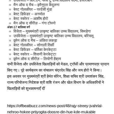
उपविजेता – आर.एन. प्लस टू उच्च विद्यालय पदमा, हजारीबाग
मैन ऑफ द मैच – इमैनुएल केंदुलना
बेस्ट गोलकीपर – परदेसी मुंडा
बेस्ट डिफेंडर – अनमोल
बेस्ट स्कोरर – आशीष होरो
मैन ऑफ द सीरीज़ – गंगा टोपनो
अंडर-17 बालिका वर्ग
विजेता – मुख्यमंत्री उत्कृष्ट बालिका उच्च विद्यालय, सिमडेगा
उपविजेता – मुख्यमंत्री उत्कृष्ट बालिका उच्च विद्यालय, बरियातू
वूमेन ऑफ द मैच – अंकित लकड़ा
बेस्ट गोलकीपर – सोनाली तिर्की
बेस्ट डिफेंडर – वर्तिका केरकेट्टा
बेस्ट स्कोरर – शिवानी केरकेट्टा
वूमेन ऑफ द सीरीज़ – लियोनी हेंब्रम
सभी विजेता और उपविजेता खिलाड़ियों को मेडल, ट्रॉफी और प्रमाणपत्र प्रदान
किए गए। पूरे कार्यक्रम का संचालन चंद्रदेव सिंह और जय होरो ने किया।
इस अवसर पर मुख्यमंत्री श्री हेमंत सोरेन, शिक्षा सचिव श्री उमाशंकर सिंह,
राज्य परियोजना निदेशक श्री शशि रंजन और खेल विभाग के अधिकारियों ने
खिलाड़ियों को शुभकामनाएँ दीं
https://offbeatbuzz.com/news-post/48/rajy-streey-jvahrlal-
nehroo-hokee-prtiyogita-doosre-din-hue-kde-mukable