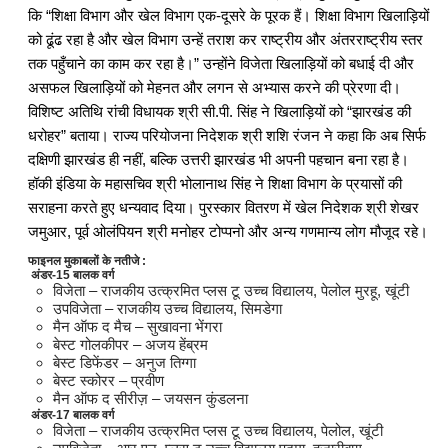
कि “शिक्षा विभाग और खेल विभाग एक-दूसरे के पूरक हैं। शिक्षा विभाग खिलाड़ियों
को ढूंढ रहा है और खेल विभाग उन्हें तराश कर राष्ट्रीय और अंतरराष्ट्रीय स्तर
तक पहुँचाने का काम कर रहा है।” उन्होंने विजेता खिलाड़ियों को बधाई दी और
असफल खिलाड़ियों को मेहनत और लगन से अभ्यास करने की प्रेरणा दी।
विशिष्ट अतिथि रांची विधायक श्री सी.पी. सिंह ने खिलाड़ियों को “झारखंड की
धरोहर” बताया। राज्य परियोजना निदेशक श्री शशि रंजन ने कहा कि अब सिर्फ
दक्षिणी झारखंड ही नहीं, बल्कि उत्तरी झारखंड भी अपनी पहचान बना रहा है।
हॉकी इंडिया के महासचिव श्री भोलानाथ सिंह ने शिक्षा विभाग के प्रयासों की
सराहना करते हुए धन्यवाद दिया। पुरस्कार वितरण में खेल निदेशक श्री शेखर
जमुआर, पूर्व ओलंपियन श्री मनोहर टोप्पनो और अन्य गणमान्य लोग मौजूद रहे।
फाइनल मुकाबलों के नतीजे :
अंडर-15 बालक वर्ग
विजेता – राजकीय उत्क्रमित प्लस टू उच्च विद्यालय, पेलोल मुरहू, खूंटी
उपविजेता – राजकीय उच्च विद्यालय, सिमडेगा
मैन ऑफ द मैच – सुखावना भेंगरा
बेस्ट गोलकीपर – अजय हेंब्रम
बेस्ट डिफेंडर – अनुज तिग्गा
बेस्ट स्कोरर – प्रवीण
मैन ऑफ द सीरीज़ – जयसन कुंडलना
अंडर-17 बालक वर्ग
विजेता – राजकीय उत्क्रमित प्लस टू उच्च विद्यालय, पेलोल, खूंटी