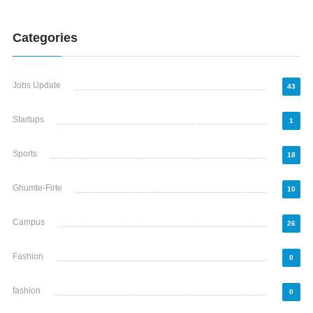
Categories
Jobs Update
43
Startups
1
Sports
18
Ghumte-Firte
10
Campus
26
Fashion
0
fashion
0