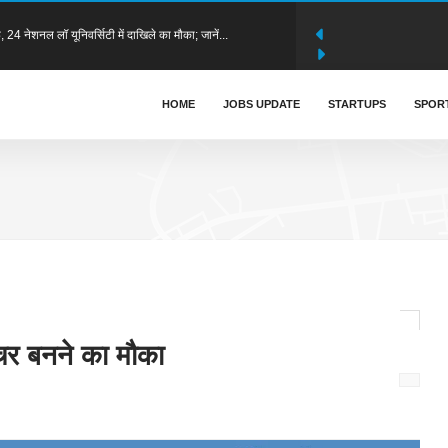
ंट प्रतियोगिता का आयोजन, 19 स्कूलों के विद्यार्थियों ने दिखाई
सोचने की शक्ति देती है": मुख्य न्यायाधीश महेश शरदचंद्र सोनक
HOME
JOBS UPDATE
STARTUPS
SPOR
0 अगस्त को होगा ‘पिक्सल स्पंदन’, फोटोग्राफी प्रतियोगिता और
द, 1733 पदों की नियुक्ति प्रक्रिया में बड़ी कार्रवाई
 के बीच ऐतिहासिक समझौता, 850 SC/ST/OBC छात्रों को मिलेगी
चर बनने का मौका
6 का नोटिफिकेशन जारी, 16 जुलाई से आवेदन शुरू