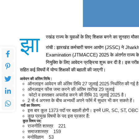
नीट यूजी री-एग्जाम में बायोम संस्थ
झा
रखंड राज्य के युवाओं के लिए शिक्षक बनने का सुनहरा मौ
बीआईटी मेसरा और आईआईटी भुवनेश्
रांची :
झारखंड कर्मचारी चयन आयोग (JSSC) ने Jha
Examination (JTMACCE) 2025 के अंतर्गत राज्य के प्लस 
NEET UG री-एग्जाम में झारखंड के सु
नियुक्ति के लिए आवेदन प्रक्रिया शुरू कर दी है। इस परीक्षा 
सहित कई विषयों में योग्य शिक्षकों की बहाली की जाएगी।
आवेदन की अंतिम तिथि :
विद्या विकास पब्लिक स्कूल में छ
ऑनलाइन आवेदन की अंतिम तिथि 27 जुलाई 2025 निर्धारित की गई ह
ऑनलाइन फीस जमा करने की अंतिम तारीख 29 जुलाई
फोटो व हस्ताक्षर अपलोड करने की तिथि 31 जुलाई 2025 है।
2 से 4 अगस्त के बीच अभ्यर्थी अपने फॉर्म में सुधार भी कर सकते हैं।
विद्या विकास पब्लिक स्कूल में छ
पदों का विवरण:
इस बार कुल 1373 पदों पर बहाली होगी। इनमें UR, SC, ST, OBC व
कुछ प्रमुख विषयों के पद इस प्रकार हैं:
कुल विषय पद:
BIT मेसरा के दो छात्रों को करोड़ों
राजनीति शास्त्र 221
समाजशास्त्र 159
मनोविज्ञान 53