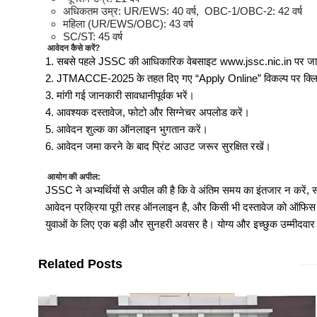
अधिकतम उम्र: UR/EWS: 40 वर्ष, OBC-1/OBC-2: 42 वर्ष
महिला (UR/EWS/OBC): 43 वर्ष
SC/ST: 45 वर्ष
Jharkhand Assistant Jailor 
आवेदन कैसे करें?
1. सबसे पहले JSSC की आधिकारिक वेबसाइट www.jssc.nic.in पर जाए
2. JTMACCE-2025 के तहत दिए गए “Apply Online” विकल्प पर क्लि
3. मांगी गई जानकारी सावधानीपूर्वक भरें।
E Kalyan Jharkhand Schola
4. आवश्यक दस्तावेज, फोटो और सिग्नेचर अपलोड करें।
5. आवेदन शुल्क का ऑनलाइन भुगतान करें।
Jharkhand Home Guard Vacancy
6. आवेदन जमा करने के बाद प्रिंट आउट जरूर सुरक्षित रखें।
आयोग की अपील:
JSSC ने अभ्यर्थियों से अपील की है कि वे अंतिम समय का इंतजार न करें, स
JSSC कक्षपाल भर्ती 2025: झारखं
आवेदन प्रक्रिया पूरी तरह ऑनलाइन है, और किसी भी दस्तावेज को ऑफिस में 
युवाओं के लिए एक बड़ी और सुनहरी अवसर है। योग्य और इच्छुक उम्मीदवा
IPPB GDS Executive Recruit
Related Posts
खेलो झारखंड: राज्य स्तरीय हॉकी 