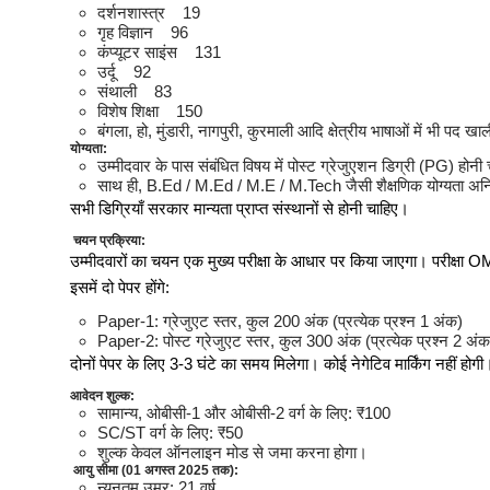
दर्शनशास्त्र 19
हॉकी झारखंड की बड़ी उपलब्धि, यू
गृह विज्ञान 96
कंप्यूटर साइंस 131
उर्दू 92
संथाली 83
बीएससी नर्सिंग बेसिक, पोस्ट-बेसिक
विशेष शिक्षा 150
बंगला, हो, मुंडारी, नागपुरी, कुरमाली आदि क्षेत्रीय भाषाओं में भी पद 
योग्यता:
उम्मीदवार के पास संबंधित विषय में पोस्ट ग्रेजुएशन डिग्री (PG) होनी
BIT मेसरा ने मनाया 72वां स्थाप
साथ ही, B.Ed / M.Ed / M.E / M.Tech जैसी शैक्षणिक योग्यता अनिव
सभी डिग्रियाँ सरकार मान्यता प्राप्त संस्थानों से होनी चाहिए।
चयन प्रक्रिया:
Jharkhand Teacher Recruitm
उम्मीदवारों का चयन एक मुख्य परीक्षा के आधार पर किया जाएगा। परीक्ष
इसमें दो पेपर होंगे:
Paper-1: ग्रेजुएट स्तर, कुल 200 अंक (प्रत्येक प्रश्न 1 अंक)
भर्ती
RRC SER Apprentice Recruitment
Paper-2: पोस्ट ग्रेजुएट स्तर, कुल 300 अंक (प्रत्येक प्रश्न 2 अंक
दोनों पेपर के लिए 3-3 घंटे का समय मिलेगा। कोई नेगेटिव मार्किंग नहीं होगी
आवेदन शुल्क:
शुरू
KVS & NVS Recruitment 2025: 
सामान्य, ओबीसी-1 और ओबीसी-2 वर्ग के लिए: ₹100
SC/ST वर्ग के लिए: ₹50
शुल्क केवल ऑनलाइन मोड से जमा करना होगा।
आयु सीमा (01 अगस्त 2025 तक):
शुरू
Jharkhand Health Departmen
न्यूनतम उम्र: 21 वर्ष