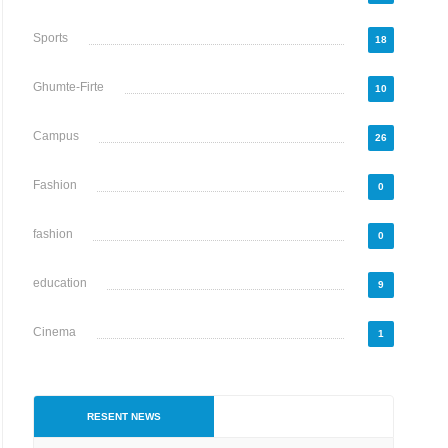
Sports
18
Ghumte-Firte
10
Campus
26
Fashion
0
fashion
0
education
9
Cinema
1
RESENT NEWS