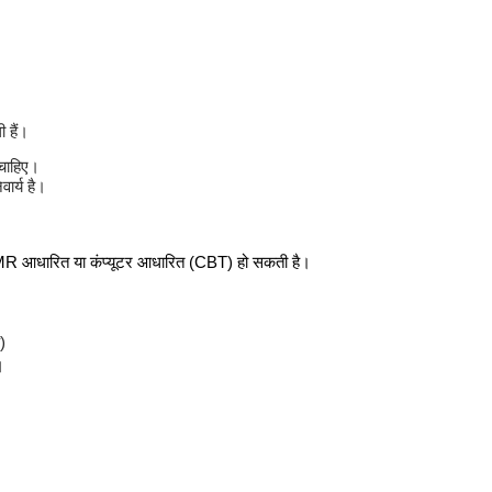
थ हॉकी 5s एशियन चैंपियनशिप के लिए भारतीय टीम में...
 प्रवेश परीक्षा के लिए आवेदन शुरू
खाली हैं।
 चाहिए।
ना दिवस, NVIDIA-पावर्ड सेंटर ऑफ एक्सीलेंस की घोषणा
ार्य है।
ent 2025: JSSC ने जारी किया नोटिफिकेशन, 3451 पदों पर
ा OMR आधारित या कंप्यूटर आधारित (CBT) हो सकती है।
 2025: रेलवे में 1785 अप्रेंटिस पदों पर बिना परीक्षा भर्ती
)
।
14,000+ टीचिंग और नॉन-टीचिंग पदों पर भर्ती जारी, आवेदन
t Vacancy 2025: 75 पदों पर भर्ती, आवेदन 15 दिसंबर तक