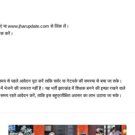
Vacancy 2025: JSSC ने 42 पदों पर भर्ती निकाली
ं या www.jharupdate.com से लिंक लें।
क करें।
rship 2025-26: ऑनलाइन आवेदन शुरू जल्द
 2025: दुमका में 737 और साहेबगंज में 427 पदों पर भर्ती,...
मय से पहले आवेदन पूरा करें ताकि सर्वर या नेटवर्क की समस्या से बचा जा सके।
ड में 1733 पदों पर भर्ती, आवेदन तिथि स्थगित
भेजने की जरूरत नहीं है। यह भर्ती झारखंड में शिक्षक बनने की इच्छा रखने वाले
र समय रहते आवेदन करें, ताकि इस बहुप्रतीक्षित अवसर का लाभ उठाया जा सके।
ment 2025: ग्रामीण डाक सेवकों के लिए अवसर
और तीरंदाजी प्रतियोगिता का शुभारंभ