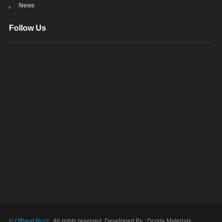
News
Follow Us
© Offbeat Buzz
. All rights reserved. Developed By : Dcode Materials